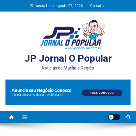
Skip
sexta-feira, agosto 07, 2026
Contato
to
content
JP Jornal O Popular
Notícias de Marília e Região