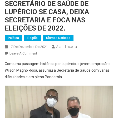
SECRETÁRIO DE SAÚDE DE
LUPÉRCIO SE CASA, DEIXA
SECRETARIA E FOCA NAS
ELEIÇÕES DE 2022.
Política
Região
Últimas Notícias
Alan Teixeira
17 De Dezembro De 2021
On
Leave A Comment
SECRETÁRIO
Com uma passagem histórica por Lupércio, o jovem empresário
DE
Wilson Magno Rosa, assumiu a Secretaria de Saúde com várias
SAÚDE
dificuldades e em plena Pandemia.
DE
LUPÉRCIO
SE
CASA,
DEIXA
SECRETARIA
E