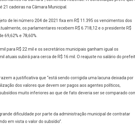
até 21 cadeiras na Câmara Municipal.
jeto de lei número 204 de 2021 fixa em R$ 11.395 os vencimentos dos
Atualmente, os parlamentares recebem R$ 6.718,12 e o presidente R$
de 69,62% e 78,60%.
 mil para R$ 22 mil e os secretários municipais ganham igual os
il atuais subirá para cerca de R$ 16 mil. O reajuste no salário do prefei
trazem a justificativa que “está sendo corrigida uma lacuna deixada por
alização dos valores que devem ser pagos aos agentes políticos,
subsídios muito inferiores ao que de fato deveria ser se comparado co
rande dificuldade por parte da administração municipal de contratar
ndo em vista o valor do subsídio”.