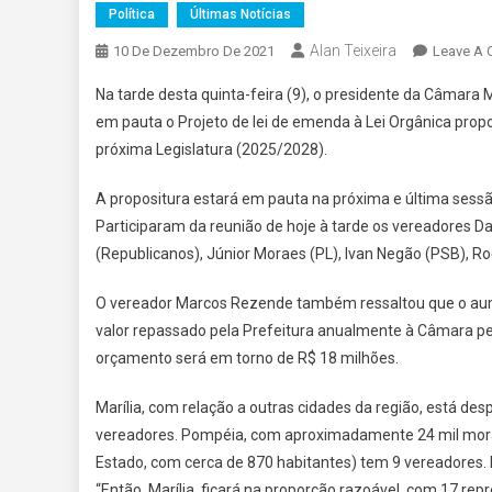
Política
Últimas Notícias
Alan Teixeira
10 De Dezembro De 2021
Leave A
Na tarde desta quinta-feira (9), o presidente da Câmara
em pauta o Projeto de lei de emenda à Lei Orgânica prop
próxima Legislatura (2025/2028).
A propositura estará em pauta na próxima e última sess
Participaram da reunião de hoje à tarde os vereadores D
(Republicanos), Júnior Moraes (PL), Ivan Negão (PSB), Ro
O vereador Marcos Rezende também ressaltou que o aume
valor repassado pela Prefeitura anualmente à Câmara 
orçamento será em torno de R$ 18 milhões.
Marília, com relação a outras cidades da região, está des
vereadores. Pompéia, com aproximadamente 24 mil mora
Estado, com cerca de 870 habitantes) tem 9 vereadores. 
“Então, Marília, ficará na proporção razoável, com 17 r