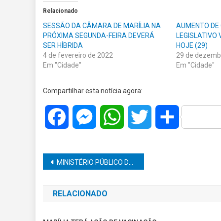
Relacionado
SESSÃO DA CÂMARA DE MARÍLIA NA
AUMENTO DE 
PRÓXIMA SEGUNDA-FEIRA DEVERÁ
LEGISLATIVO
SER HÍBRIDA
HOJE (29)
4 de fevereiro de 2022
29 de dezemb
Em "Cidade"
Em "Cidade"
Compartilhar esta notícia agora:
Facebook
Messenger
WhatsApp
Twitter
Share
Navegação
MINISTÉRIO PÚBLICO DENUNCIA MARIDO QUE DEU SOCOS E CABEÇADAS NA ESPOSA EM FRENTE À UM PRÉDIO NA CAPITAL
de
RELACIONADO
Post