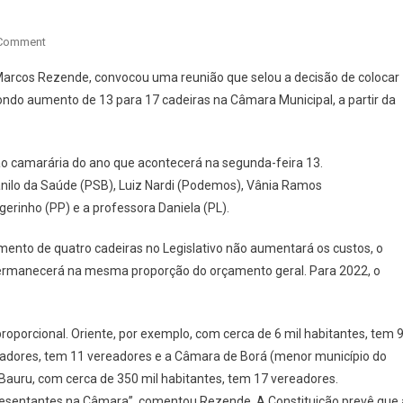
On
 Comment
CÂMARA
 Marcos Rezende, convocou uma reunião que selou a decisão de colocar
DEVE
ondo aumento de 13 para 17 cadeiras na Câmara Municipal, a partir da
VOTAR
EM
AUMENTO
ão camarária do ano que acontecerá na segunda-feira 13.
DE
anilo da Saúde (PSB), Luiz Nardi (Podemos), Vânia Ramos
CADEIRAS
E
gerinho (PP) e a professora Daniela (PL).
SALÁRIOS
nto de quatro cadeiras no Legislativo não aumentará os custos, o
NA
PRÓXIMA
permanecerá na mesma proporção do orçamento geral. Para 2022, o
SEGUNDA-
FEIRA
proporcional. Oriente, por exemplo, com cerca de 6 mil habitantes, tem 
dores, tem 11 vereadores e a Câmara de Borá (menor município do
Bauru, com cerca de 350 mil habitantes, tem 17 vereadores.
epresentantes na Câmara”, comentou Rezende. A Constituição prevê que 