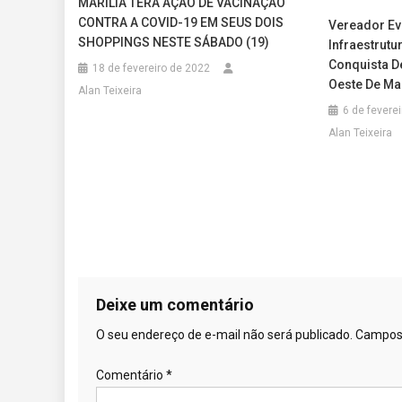
MARÍLIA TERÁ AÇÃO DE VACINAÇÃO
CONTRA A COVID-19 EM SEUS DOIS
Vereador Ev
SHOPPINGS NESTE SÁBADO (19)
Infraestrut
Conquista D
18 de fevereiro de 2022
Oeste De Mar
Alan Teixeira
6 de fevere
Alan Teixeira
Deixe um comentário
O seu endereço de e-mail não será publicado.
Campos 
Comentário
*