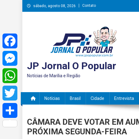
Skip
Contato
sábado, agosto 08, 2026
to
content
Facebook
JP Jornal O Popular
Messenger
Notícias de Marília e Região
WhatsApp
Notícias
Brasil
Cidade
Entrevista
Twitter
CÂMARA DEVE VOTAR EM AUM
Share
PRÓXIMA SEGUNDA-FEIRA