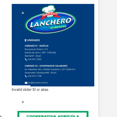
Invalid slider ID or alias.
9
a