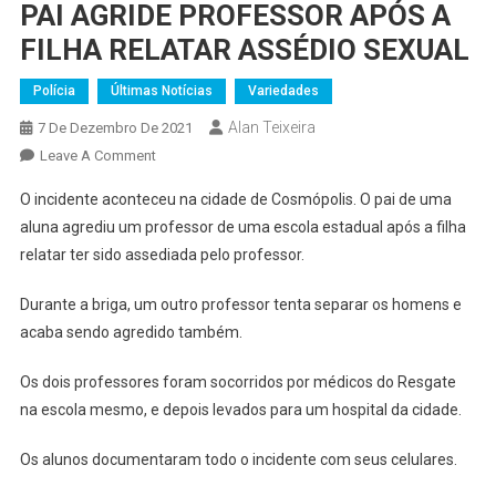
PAI AGRIDE PROFESSOR APÓS A
FILHA RELATAR ASSÉDIO SEXUAL
Polícia
Últimas Notícias
Variedades
Alan Teixeira
7 De Dezembro De 2021
On
Leave A Comment
PAI
O incidente aconteceu na cidade de Cosmópolis. O pai de uma
AGRIDE
aluna agrediu um professor de uma escola estadual após a filha
PROFESSOR
relatar ter sido assediada pelo professor.
APÓS
A
Durante a briga, um outro professor tenta separar os homens e
FILHA
acaba sendo agredido também.
RELATAR
ASSÉDIO
Os dois professores foram socorridos por médicos do Resgate
SEXUAL
na escola mesmo, e depois levados para um hospital da cidade.
Os alunos documentaram todo o incidente com seus celulares.