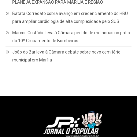
Luizinho Veículos apoia sonho de Vicente Falcão, de 11 anos,
com rifa de bola autografada por Yuri Alberto
LUIZINHO VEÍCULOS CONSOLIDA MARCA EM GARÇA E
PLANEJA EXPANSÃO PARA MARÍLIA E REGIÃO
Batata Corredato cobra avanço em credenciamento do HBU
para ampliar cardiologia de alta complexidade pelo SUS
Marcos Custódio leva à Câmara pedido de melhorias no pátio
do 10º Grupamento de Bombeiros
João do Bar leva à Câmara debate sobre novo cemitério
municipal em Marília