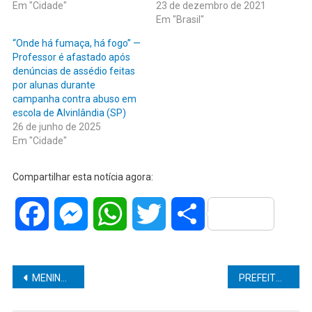
Em "Cidade"
23 de dezembro de 2021
Em "Brasil"
“Onde há fumaça, há fogo” —
Professor é afastado após
denúncias de assédio feitas
por alunas durante
campanha contra abuso em
escola de Alvinlândia (SP)
26 de junho de 2025
Em "Cidade"
Compartilhar esta notícia agora:
Facebook
Messenger
WhatsApp
Twitter
Share
Navegação
MENINO DE 7 ANOS ESCREVE CARTA PARA PAPAI NOEL PEDINDO CARNE DE NATAL
PREFEITO JUNINHO ADERALDO DE DUARTINA CONSEGUE NOVA VIATURA PARA A POLÍCIA MILITAR DA CIDADE
de