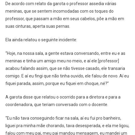
De acordo com relato da garota o professor assedia várias
meninas, que se sentem incomodadas com os toques do
professor, que passam a mão em seus cabelos, põe a mão em
suas cinturas, aperta suas pernas.
Ela ainda relatou o seguinte incidente:
“Hoje, na nossa sala, a gente estava conversando, entre eu e as
meninas e tinha um amigo meu no meio, e aí ele [professor]
acabou falando assim, que se não tivesse casado, ele transaria
comigo. E aí eu fingi que não tinha ouvido, ele falou de novo. Aí eu
fiquei parada, assim, porque eu fiquei em choque, né?”
A garota disse que relatou o ocorrido para a diretora e para a
coordenadora, que teriam conversado com o docente.
“Eu não tava conseguindo ficar na sala, aí eu fui pro banheiro,
liguei pra minha mãe chorando, tava desesperada, e ela me ligou,
falou com meu pai, meu pai mandou mensagem, eu mandei um