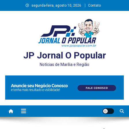
Skip
segunda-feira, agosto 10, 2026
Contato
to
content
JP Jornal O Popular
Notícias de Marília e Região