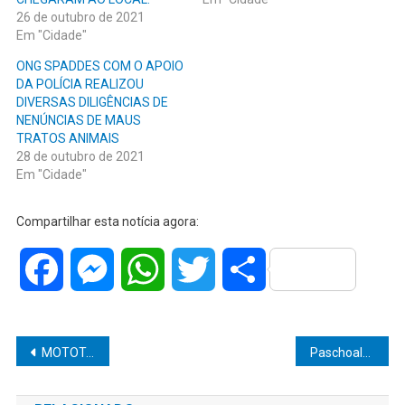
26 de outubro de 2021
Em "Cidade"
ONG SPADDES COM O APOIO
DA POLÍCIA REALIZOU
DIVERSAS DILIGÊNCIAS DE
NENÚNCIAS DE MAUS
TRATOS ANIMAIS
28 de outubro de 2021
Em "Cidade"
Compartilhar esta notícia agora:
Facebook
Messenger
WhatsApp
Twitter
Share
Navegação
MOTOTAXISTA É PRESO COM MACONHA EM TUPÃ
Paschoalotto realiza processo seletivo presencial nesta segunda feira
de