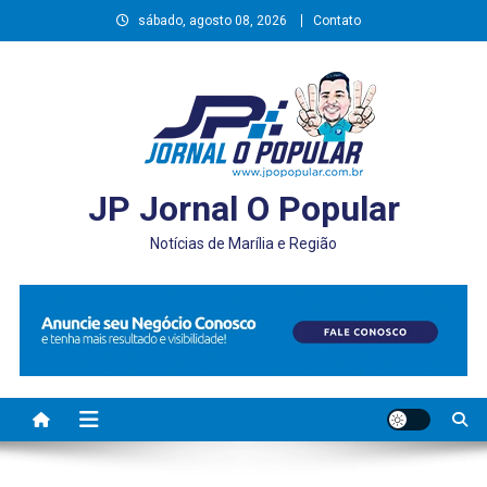
Skip
sábado, agosto 08, 2026
Contato
to
content
JP Jornal O Popular
Notícias de Marília e Região