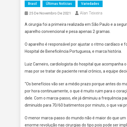
Brasil
Últimas Notícias
Variedades
Alan Teixeira
25 De Novembro De 2021
A cirurgia foi a primeira realizada em São Paulo e a se
aparelho convencional e pesa apenas 2 gramas.
O aparelho é responsável por ajustar o ritmo cardíaco e 
Hospital de Beneficência Portuguesa, e marca história.
Luiz Carneiro, cardiologista do hospital que acompanha o
mas por se tratar de paciente renal crônico, a equipe dec
“Os benefícios vão ser a médio prazo porque antes do 
por hora continuamente, o que é muito ruim para o cora
dele. Com o marca-passo, ele já diminuiu a frequência pa
diminuído para 70/60 batimentos por minuto, o que vai pr
O menor marca-passo do mundo não é maior do que um c
enorme revolução nas cirurgias do tipo pois pode ser imp