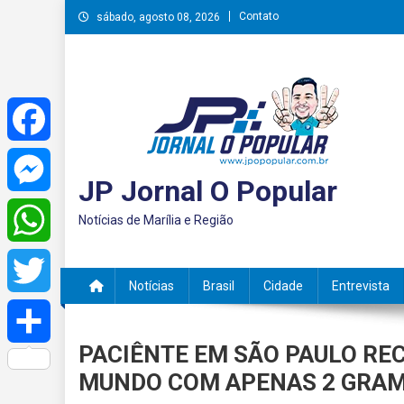
Skip
Contato
sábado, agosto 08, 2026
to
content
Facebook
JP Jornal O Popular
Messenger
Notícias de Marília e Região
WhatsApp
Notícias
Brasil
Cidade
Entrevista
Twitter
PACIÊNTE EM SÃO PAULO RE
Share
MUNDO COM APENAS 2 GRA