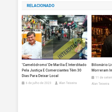
RELACIONADO
Post
‘Camelódromo’ De Marília É Interditado
Bilionário L
Pela Justiça E Comerciantes Têm 30
Morreram In
Dias Para Deixar Local
11 de sete
6 de julho de 2023
Alan Teixeira
Alan Teixeira