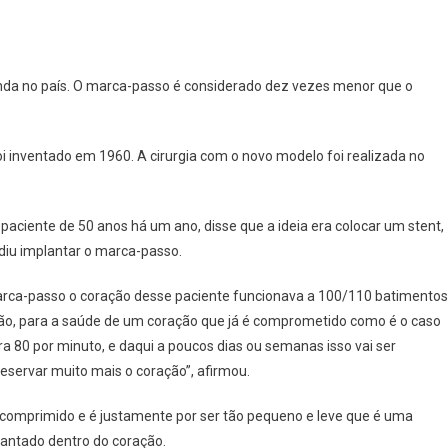
gunda no país. O marca-passo é considerado dez vezes menor que o
foi inventado em 1960. A cirurgia com o novo modelo foi realizada no
 paciente de 50 anos há um ano, disse que a ideia era colocar um stent,
idiu implantar o marca-passo.
marca-passo o coração desse paciente funcionava a 100/110 batimentos
ção, para a saúde de um coração que já é comprometido como é o caso
ra 80 por minuto, e daqui a poucos dias ou semanas isso vai ser
eservar muito mais o coração”, afirmou.
omprimido e é justamente por ser tão pequeno e leve que é uma
lantado dentro do coração.