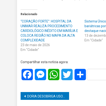
Relacionado
“CORAÇÃO FORTE”: HOSPITAL DA
Sistema Único
UNIMAR REALIZA PROCEDIMENTO
bariátricas po
CARDIOLÓGICO INÉDITO EM MARÍLIA E
destaque naci
COLOCA REGIÃO NO MAPA DA ALTA
13 de dezemb
COMPLEXIDADE
Em "Cidade"
23 de maio de 2026
Em "Cidade"
Compartilhar esta notícia agora:
Facebook
Messenger
WhatsApp
Twitter
Share
Navegação
DORIA DESOBRIGA USO DE MÁSCARAS EM LOCAIS ABERTOS A PARTIR DE 11/12
de