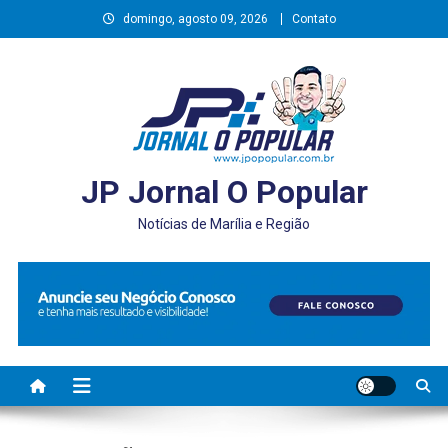
Skip
domingo, agosto 09, 2026
Contato
to
content
JP Jornal O Popular
Notícias de Marília e Região