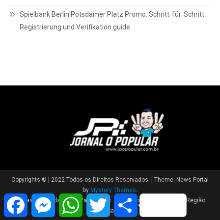
Spielbank Berlin Potsdamer Platz Promo: Schritt‑für‑Schritt
Registrierung und Verifikation guide
Copyrights © | 2022 Todos os Direitos Reservados.
|
Theme: News Portal
by
Mystery Themes
.
Facebook
Messenger
WhatsApp
Twitter
Share
Brasil
Cidade
Variedades
Polícia
Política
Região
Saúde