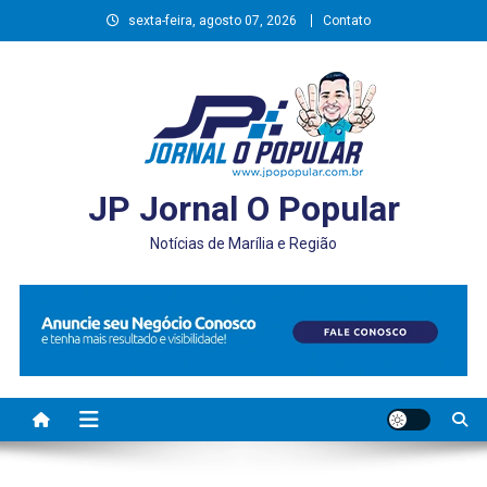
Skip
sexta-feira, agosto 07, 2026
Contato
to
content
JP Jornal O Popular
Notícias de Marília e Região