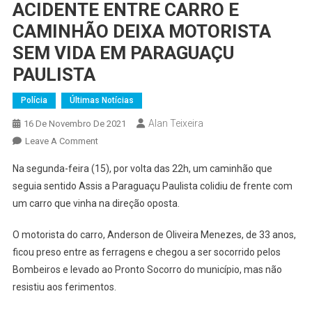
ACIDENTE ENTRE CARRO E
CAMINHÃO DEIXA MOTORISTA
SEM VIDA EM PARAGUAÇU
PAULISTA
Polícia
Últimas Notícias
Alan Teixeira
16 De Novembro De 2021
On
Leave A Comment
ACIDENTE
Na segunda-feira (15), por volta das 22h, um caminhão que
ENTRE
seguia sentido Assis a Paraguaçu Paulista colidiu de frente com
CARRO
um carro que vinha na direção oposta.
E
CAMINHÃO
O motorista do carro, Anderson de Oliveira Menezes, de 33 anos,
DEIXA
ficou preso entre as ferragens e chegou a ser socorrido pelos
MOTORISTA
SEM
Bombeiros e levado ao Pronto Socorro do município, mas não
VIDA
resistiu aos ferimentos.
EM