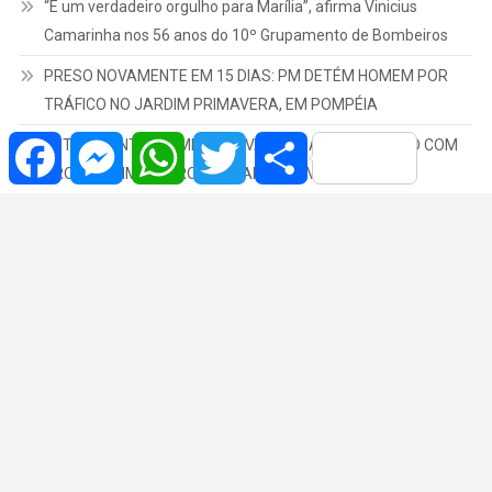
“É um verdadeiro orgulho para Marília”, afirma Vinicius
Camarinha nos 56 anos do 10º Grupamento de Bombeiros
PRESO NOVAMENTE EM 15 DIAS: PM DETÉM HOMEM POR
TRÁFICO NO JARDIM PRIMAVERA, EM POMPÉIA
Facebook
Messenger
WhatsApp
Twitter
Share
ENTREGA INTERROMPIDA LEVA PM A APARTAMENTO COM
DROGAS, SIMULACRO E BALANÇAS EM MARÍLIA