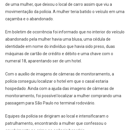
de uma mulher, que deixou o local de carro assim que viu a
PELA
POLÍCIA.
movimentação da polícia. A mulher teria batido o veículo em uma
A
caçamba e o abandonado.
MULHER
FAZIA
Em boletim de ocorrência foi informado que no interior do veículo
PARTE
abandonado pela mulher havia uma blusa, uma cédula de
DE
identidade em nome do indivíduo que havia sido preso, duas
UMA
máquinas de cartão de crédito e débito e uma chave com o
QUADRILHA
numeral 18, aparentando ser de um hotel.
DA
CAPITAL.
Com o auxílio de imagens de câmeras de monitoramento, a
polícia conseguiu localizar o hotel em que o casal estaria
hospedado. Ainda com a ajuda das imagens de câmeras de
monitoramento, foi possível localizar a mulher comprando uma
passagem para São Paulo no terminal rodoviário.
Equipes da polícia se dirigiram ao local e intensificaram o
patrulhamento, encontrando a mulher que confessou o