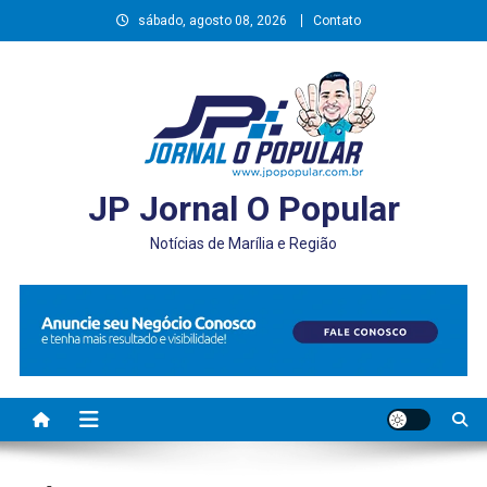
Skip
sábado, agosto 08, 2026
Contato
to
content
JP Jornal O Popular
Notícias de Marília e Região