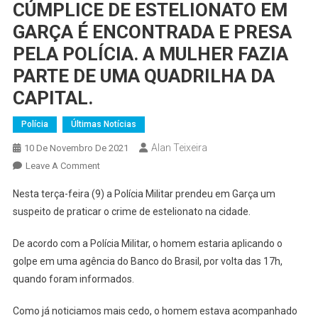
CÚMPLICE DE ESTELIONATO EM
GARÇA É ENCONTRADA E PRESA
PELA POLÍCIA. A MULHER FAZIA
PARTE DE UMA QUADRILHA DA
CAPITAL.
Polícia
Últimas Notícias
Alan Teixeira
10 De Novembro De 2021
On
Leave A Comment
CÚMPLICE
Nesta terça-feira (9) a Polícia Militar prendeu em Garça um
DE
suspeito de praticar o crime de estelionato na cidade.
ESTELIONATO
EM
De acordo com a Polícia Militar, o homem estaria aplicando o
GARÇA
golpe em uma agência do Banco do Brasil, por volta das 17h,
É
quando foram informados.
ENCONTRADA
E
Como já noticiamos mais cedo, o homem estava acompanhado
PRESA