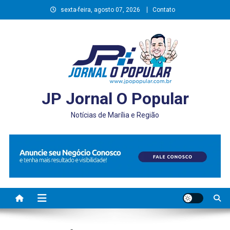
Skip
sexta-feira, agosto 07, 2026
Contato
to
content
JP Jornal O Popular
Notícias de Marília e Região