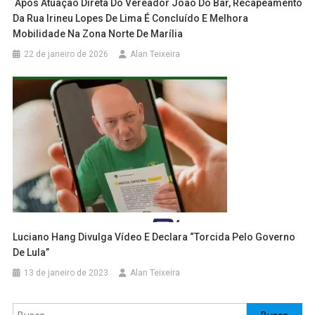
️ Após Atuação Direta Do Vereador João Do Bar, Recapeamento
Da Rua Irineu Lopes De Lima É Concluído E Melhora
Mobilidade Na Zona Norte De Marília
22 de janeiro de 2026
Alan Teixeira
Luciano Hang Divulga Vídeo E Declara “torcida Pelo Governo
De Lula”
13 de janeiro de 2023
Alan Teixeira
Pesquisar