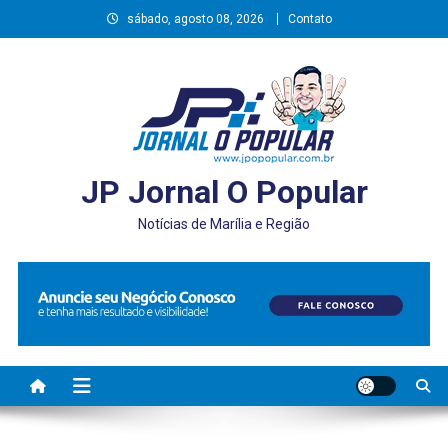
Skip
sábado, agosto 08, 2026
Contato
to
content
JP Jornal O Popular
Notícias de Marília e Região