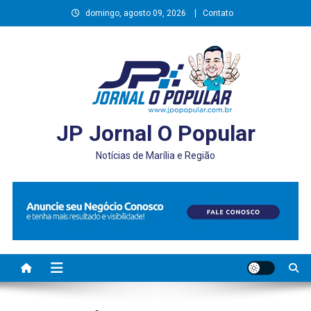
Skip
domingo, agosto 09, 2026
Contato
to
content
JP Jornal O Popular
Notícias de Marília e Região