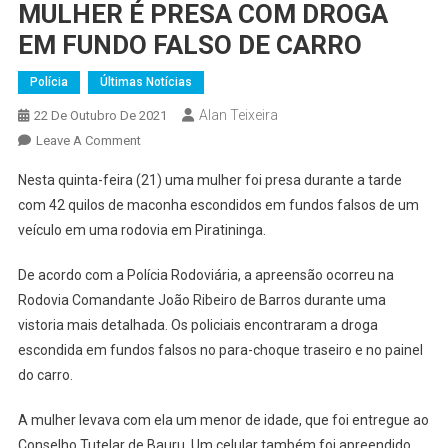
MULHER É PRESA COM DROGA
EM FUNDO FALSO DE CARRO
Polícia
Últimas Notícias
Alan Teixeira
22 De Outubro De 2021
On
Leave A Comment
MULHER
Nesta quinta-feira (21) uma mulher foi presa durante a tarde
É
com 42 quilos de maconha escondidos em fundos falsos de um
PRESA
veículo em uma rodovia em Piratininga.
COM
DROGA
De acordo com a Polícia Rodoviária, a apreensão ocorreu na
EM
Rodovia Comandante João Ribeiro de Barros durante uma
FUNDO
FALSO
vistoria mais detalhada. Os policiais encontraram a droga
DE
escondida em fundos falsos no para-choque traseiro e no painel
CARRO
do carro.
A mulher levava com ela um menor de idade, que foi entregue ao
Conselho Tutelar de Bauru. Um celular também foi apreendido.