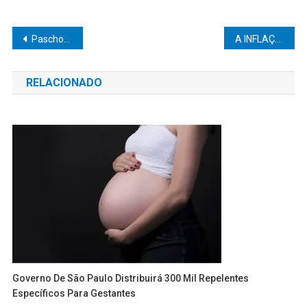
Navegação
Paschoalotto participa de evento “Retoma SP” em Marília
A INFLAÇÃO ATUAL É CULPA DE QUEM?
de
RELACIONADO
Post
Governo De São Paulo Distribuirá 300 Mil Repelentes
Específicos Para Gestantes