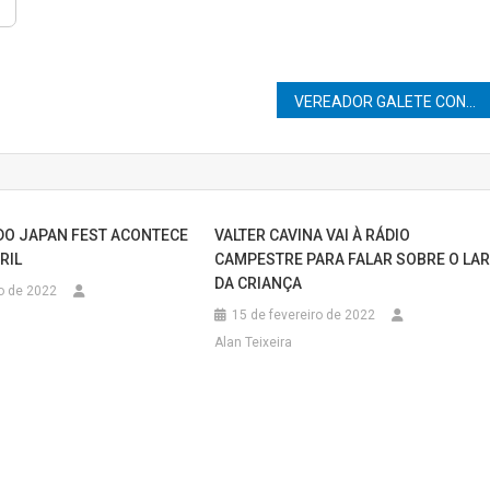
VEREADOR GALETE CONQUISTOU VERBAS PARA OBRAS NA SERRA DA ESTRADA DO POMBO, TABU DE 80 ANOS.
 DO JAPAN FEST ACONTECE
VALTER CAVINA VAI À RÁDIO
RIL
CAMPESTRE PARA FALAR SOBRE O LA
DA CRIANÇA
o de 2022
15 de fevereiro de 2022
Alan Teixeira