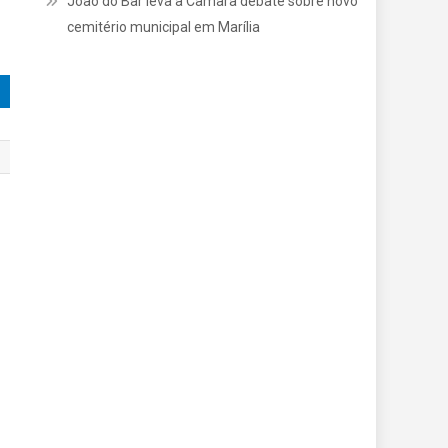
João do Bar leva à Câmara debate sobre novo
cemitério municipal em Marília
R