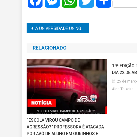
Facebook
Messenger
WhatsApp
Twitter
Share
Navegação
A UNIVERSIDADE UNINGÁ ESTÁ COM MATRÍCULAS ABERTAS PARA AULA COM INÍCIO EM NOVEMBRO.
de
RELACIONADO
Post
19ª EDIÇÃO
DIA 22 DE AB
25 de març
Alan Teixeira
“ESCOLA VIROU CAMPO DE
AGRESSÃO?” PROFESSORA É ATACADA
POR AVÓ DE ALUNO EM OURINHOS E