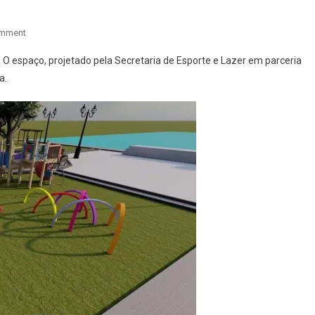
On
omment
PREFEITO
. O espaço, projetado pela Secretaria de Esporte e Lazer em parceria
JOEL
a.
RODRIGUES
VEM
TRABALHANDO
PARA
O
DESENVOLVIMENTO
DA
CIDADE
DE
CANITAR.