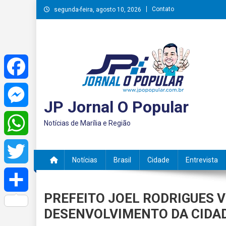
Skip
Contato
segunda-feira, agosto 10, 2026
to
content
Facebook
JP Jornal O Popular
Messenger
Notícias de Marília e Região
WhatsApp
Notícias
Brasil
Cidade
Entrevista
Twitter
PREFEITO JOEL RODRIGUES 
Share
DESENVOLVIMENTO DA CIDAD