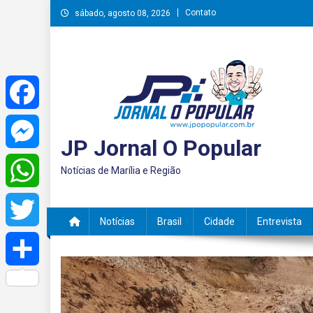
Skip
Contato
sábado, agosto 08, 2026
to
content
Facebook
JP Jornal O Popular
Messenger
Notícias de Marília e Região
WhatsApp
Notícias
Brasil
Cidade
Entrevista
Twitter
Share