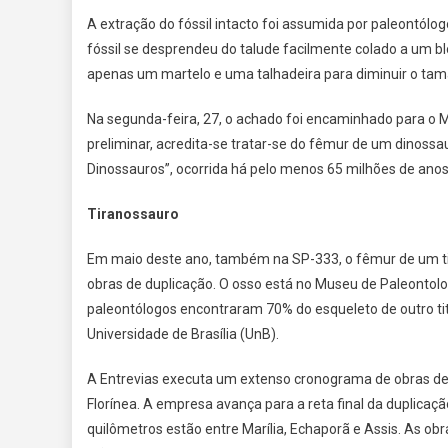
A extração do fóssil intacto foi assumida por paleontól
fóssil se desprendeu do talude facilmente colado a um b
apenas um martelo e uma talhadeira para diminuir o tama
Na segunda-feira, 27, o achado foi encaminhado para o M
preliminar, acredita-se tratar-se do fêmur de um dinossa
Dinossauros”, ocorrida há pelo menos 65 milhões de anos.
Tiranossauro
Em maio deste ano, também na SP-333, o fêmur de um tita
obras de duplicação. O osso está no Museu de Paleontol
paleontólogos encontraram 70% do esqueleto de outro t
Universidade de Brasília (UnB).
A Entrevias executa um extenso cronograma de obras de
Florínea. A empresa avança para a reta final da duplicaçã
quilômetros estão entre Marília, Echaporã e Assis. As 