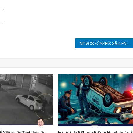
NOVOS FÓSSEIS SÃO ENCONTRADOS EM OBRAS NA RODOVIA RACHID RAYES EM MARÍLIA.
 Vítima De Tentativa De
Motorista Bêbado E Sem Habilitação É