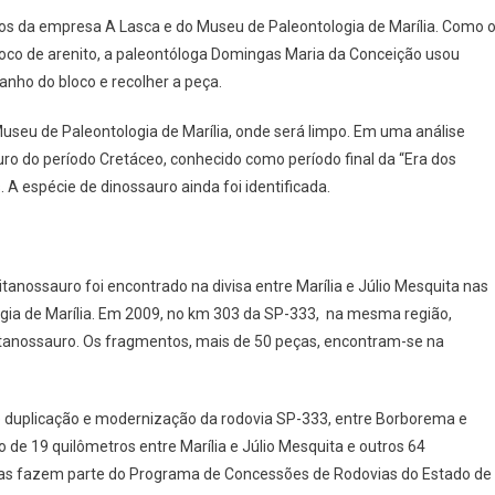
ogos da empresa A Lasca e do Museu de Paleontologia de Marília. Como 
loco de arenito, a paleontóloga Domingas Maria da Conceição usou
nho do bloco e recolher a peça.
useu de Paleontologia de Marília, onde será limpo. Em uma análise
uro do período Cretáceo, conhecido como período final da “Era dos
 A espécie de dinossauro ainda foi identificada.
nossauro foi encontrado na divisa entre Marília e Júlio Mesquita nas
ogia de Marília. Em 2009, no km 303 da SP-333, na mesma região,
itanossauro. Os fragmentos, mais de 50 peças, encontram-se na
 duplicação e modernização da rodovia SP-333, entre Borborema e
o de 19 quilômetros entre Marília e Júlio Mesquita e outros 64
obras fazem parte do Programa de Concessões de Rodovias do Estado de