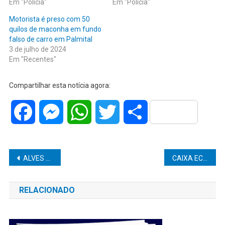
Em "Polícia"
Em "Polícia"
Motorista é preso com 50
quilos de maconha em fundo
falso de carro em Palmital
3 de julho de 2024
Em "Recentes"
Compartilhar esta notícia agora:
Facebook
Messenger
WhatsApp
Twitter
Share
Navegação
ALVES BOLSAS, HÁ MAIS DE 30 ANOS NA CIDADE, TRADIÇÃO E QUALIDADE EM BOLSAS E ARTIGOS DE VIAGEM E ESCOLARES.
CAIXA ECONÔMICA FEDERAL LIBERA EMPRÉSTIMOS PARA USUÁRIOS DO CAIXA TEM
de
RELACIONADO
Post