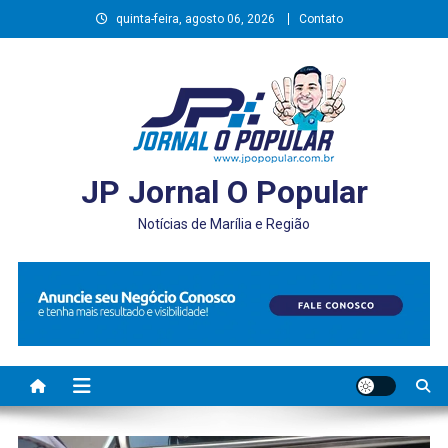
Skip
quinta-feira, agosto 06, 2026
Contato
to
content
JP Jornal O Popular
Notícias de Marília e Região