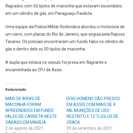
TIJOLOS
flagrados com 50 tijolos de maconha que estavam escondidos
DE
em um cilindro de gás, em Paraguaçu Paulista.
MACONHA
SÃO
Uma equipe da Polícia Militar Rodoviária abordou o motorista de
ENCONTRADOS
um carro, com placas do Rio de Janeiro, que seguia pela Raposo
EM
FUNDO
Tavares. Os policiais encontraram um fundo falso no cilindro de
FALSO
gás e dentro dele os 50 tijolos de maconha.
DE
CILINDRO
A dupla que estava no veículo foi presa em flagrante e
DE
encaminhada ao CPJ de Assis.
GÁS
Relacionado
MAIS DE 800KG DE
DOIS HOMENS SÃO PRESOS
MACONHA FORAM
EM ASSIS COM MAIS DE 4
APREENDIDOS EM FUNDO
MIL MUNIÇÕES DE USO
FALSO DE CARRETA NESTE
RESTRITO E 12 TIJOLOS DE
SÁBADO EM MARÍLIA
CRACK.
2 de agosto de 2021
29 de setembro de 2021