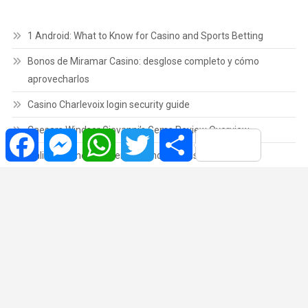
1 Android: What to Know for Casino and Sports Betting
Bonos de Miramar Casino: desglose completo y cómo
aprovecharlos
Casino Charlevoix login security guide
Caesars Windsor Giovanni’s Gems Review Overview
Facebook
Messenger
WhatsApp
Twitter
Share
Online Casino NB Overview and Options