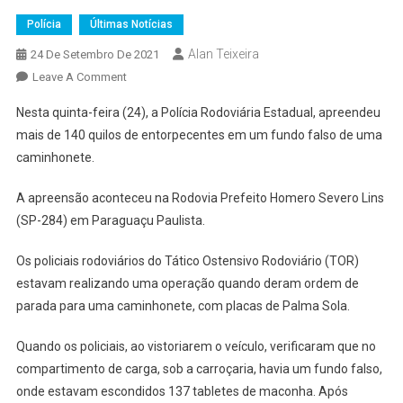
Polícia
Últimas Notícias
Alan Teixeira
24 De Setembro De 2021
On
Leave A Comment
POLÍCIA
Nesta quinta-feira (24), a Polícia Rodoviária Estadual, apreendeu
RODOVIÁRIA
mais de 140 quilos de entorpecentes em um fundo falso de uma
APREENDE
caminhonete.
140
KG
A apreensão aconteceu na Rodovia Prefeito Homero Severo Lins
DE
(SP-284) em Paraguaçu Paulista.
DROGAS
ESCONDIDAS
Os policiais rodoviários do Tático Ostensivo Rodoviário (TOR)
EM
estavam realizando uma operação quando deram ordem de
FUNDO
FALSO
parada para uma caminhonete, com placas de Palma Sola.
DE
CAMINHONETE
Quando os policiais, ao vistoriarem o veículo, verificaram que no
compartimento de carga, sob a carroçaria, havia um fundo falso,
onde estavam escondidos 137 tabletes de maconha. Após