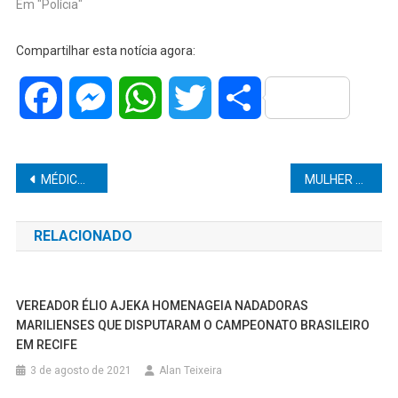
Em "Polícia"
Compartilhar esta notícia agora:
Facebook
Messenger
WhatsApp
Twitter
Share
Navegação
MÉDICO PEDIATRA É ASSASSINADO DENTRO DE CLÍNICA PARTICULAR NA BAHIA
MULHER É PRESA NO CENTRO DE MARÍLIA CARREGANDO UMA FACA E CELULAR ROUBADO.
de
RELACIONADO
Post
VEREADOR ÉLIO AJEKA HOMENAGEIA NADADORAS
MARILIENSES QUE DISPUTARAM O CAMPEONATO BRASILEIRO
EM RECIFE
3 de agosto de 2021
Alan Teixeira