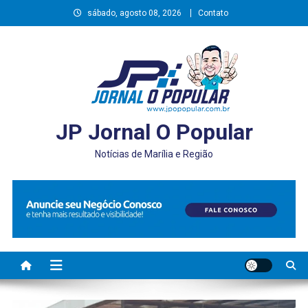
Skip
sábado, agosto 08, 2026
Contato
to
content
JP Jornal O Popular
Notícias de Marília e Região