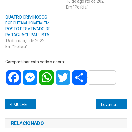
16 de agosto de 2021
Em "Polícia"
QUATRO CRIMINOSOS
EXECUTAM HOMEM EM
POSTO DESATIVADO DE
PARAGUAÇU PAULISTA
16 de março de 2022
Em "Polícia"
Compartilhar esta notícia agora:
Facebook
Messenger
WhatsApp
Twitter
Share
Navegação
MULHER QUE ESFAQUEOU O PAI POR TER ABUSADO DE SUA FILHA DE 8 ANOS, SE ENTREGOU PARA A POLÍCIA.
Levantamento do Detran.SP mostra que desde 2015 houve queda de 1.383 óbitos no trânsito paulista
de
RELACIONADO
Post