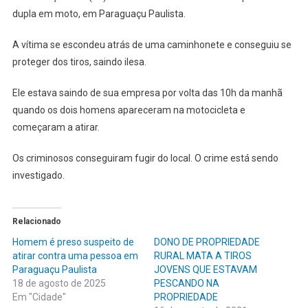
EM
dupla em moto, em Paraguaçu Paulista.
MOTO
ATIRA
A vítima se escondeu atrás de uma caminhonete e conseguiu se
EM
proteger dos tiros, saindo ilesa.
EMPRESÁRIO
EM
Ele estava saindo de sua empresa por volta das 10h da manhã
PARAGUAÇU
quando os dois homens apareceram na motocicleta e
PAULISTA
começaram a atirar.
Os criminosos conseguiram fugir do local. O crime está sendo
investigado.
Relacionado
Homem é preso suspeito de
DONO DE PROPRIEDADE
atirar contra uma pessoa em
RURAL MATA A TIROS
Paraguaçu Paulista
JOVENS QUE ESTAVAM
18 de agosto de 2025
PESCANDO NA
Em "Cidade"
PROPRIEDADE