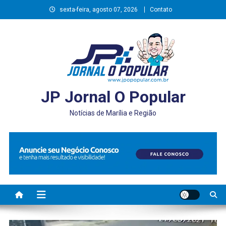
Skip
sexta-feira, agosto 07, 2026
Contato
to
content
JP Jornal O Popular
Notícias de Marília e Região