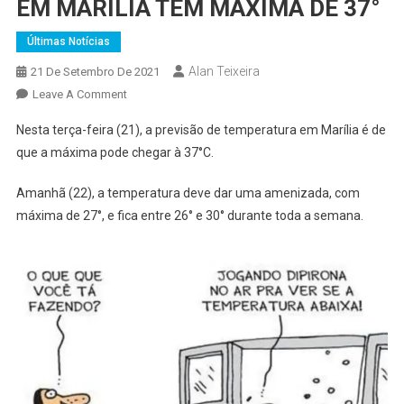
EM MARÍLIA TEM MÁXIMA DE 37°
Últimas Notícias
Alan Teixeira
21 De Setembro De 2021
On
Leave A Comment
PREVISÃO
Nesta terça-feira (21), a previsão de temperatura em Marília é de
DO
que a máxima pode chegar à 37°C.
TEMPO
PARA
Amanhã (22), a temperatura deve dar uma amenizada, com
HOJE
máxima de 27°, e fica entre 26° e 30° durante toda a semana.
EM
MARÍLIA
TEM
MÁXIMA
DE
37°