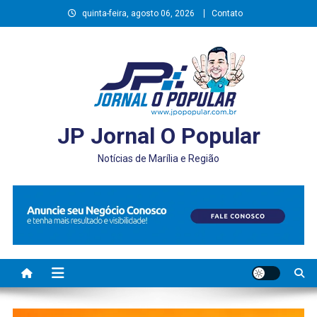
Skip
quinta-feira, agosto 06, 2026
Contato
to
content
JP Jornal O Popular
Notícias de Marília e Região