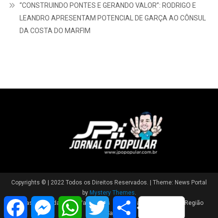
“CONSTRUINDO PONTES E GERANDO VALOR”: RODRIGO E
LEANDRO APRESENTAM POTENCIAL DE GARÇA AO CÔNSUL
DA COSTA DO MARFIM
Copyrights © | 2022 Todos os Direitos Reservados.
|
Theme: News Portal
by
Mystery Themes
.
Facebook
Messenger
WhatsApp
Twitter
Share
Brasil
Cidade
Variedades
Polícia
Política
Região
Saúde