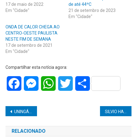
17 de maio de 2022
de até 44ºC
Em "Cidade"
21 de setembro de 2023
Em "Cidade"
ONDA DE CALOR CHEGA AO
CENTRO-OESTE PAULISTA
NESTE FIM DE SEMANA
17 de setembro de 2021
Em "Cidade"
Compartilhar esta notícia agora:
Facebook
Messenger
WhatsApp
Twitter
Share
Navegação
UNINGÁ, REFERÊNCIA NACIONAL EM QUALIDADE DE ENSINO, CHEGOU À MARÍLIA TRAZENDO OPORTUNIDADES INCRÍVEIS PARA VOCÊ QUE QUER UM ENSINO DE QUALIDADE.
SILVIO HARADA, GERENTE DA COOPERATIVA SUL BRASIL, VEM LEMBRAR A IMPORTÂNCIA DA PRESERVAÇÃO NO DIA DA ÁRVORE
de
RELACIONADO
Post