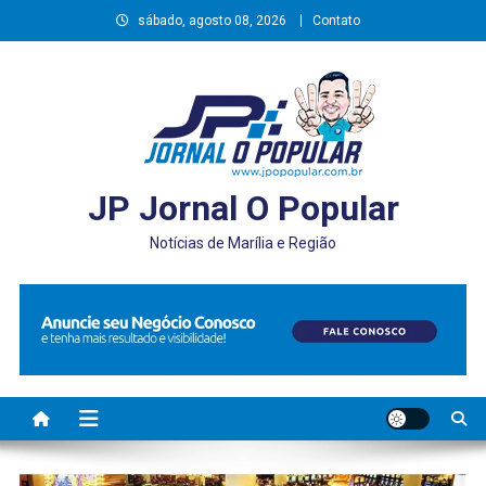
Skip
sábado, agosto 08, 2026
Contato
to
content
JP Jornal O Popular
Notícias de Marília e Região