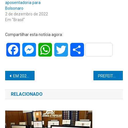
aposentadoria para
Bolsonaro
2 de dezembro de 2022
Em "Brasil"
Compartilhar esta notícia agora:
Facebook
Messenger
WhatsApp
Twitter
Share
Navegação
EM 2022 O IPVA DEVE FICAR MAIS CARO
PREFEITO DE GUARUJÁ É PRESO POR DESVIO DE VERBA PÚBLICA
de
RELACIONADO
Post