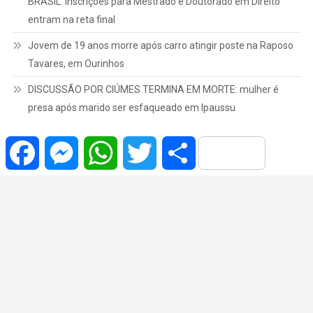
BRASIL: inscrições para Mestrado e Doutorado em Direito
entram na reta final
Jovem de 19 anos morre após carro atingir poste na Raposo
Tavares, em Ourinhos
DISCUSSÃO POR CIÚMES TERMINA EM MORTE: mulher é
presa após marido ser esfaqueado em Ipaussu
Facebook
Messenger
WhatsApp
Twitter
Share