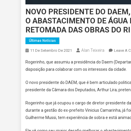
NOVO PRESIDENTE DO DAEM
O ABASTACIMENTO DE ÁGUA 
RETOMADA DAS OBRAS DO RI
Últimas Notícias
Alan Teixeira
11 De Setembro De 2021
Leave A 
Rogerinho, que assumiu a presidência do Daem (Departame
disposição para colaborar com os interesses da cidade.
O novo presidente do DAEM, que é bem articulado politica
presidente da Câmara dos Deputados, Arthur Lira; pretend
Rogerinho que já ocupou o cargo de diretor-presidente
durante a gestão do ex-prefeito Vinicius Camarinha, já f
Guilherme Mussi, tem experiência de sobra e está anima
Ele vê como seu maior desafio melhorar o abastecimento