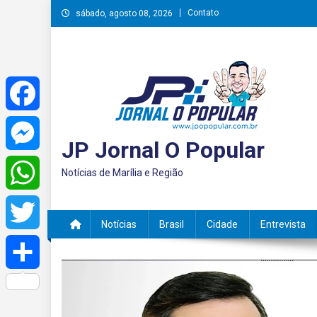
Skip
Contato
sábado, agosto 08, 2026
to
content
Facebook
JP Jornal O Popular
Messenger
Notícias de Marília e Região
WhatsApp
Notícias
Brasil
Cidade
Entrevista
Twitter
Share