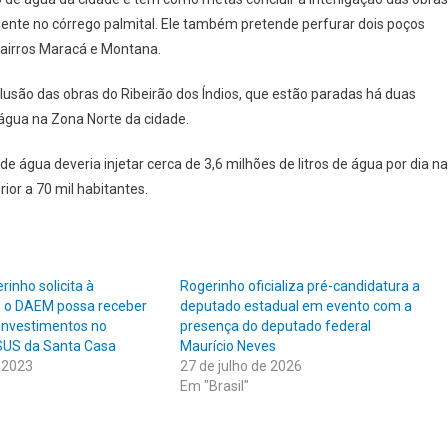
CIDADE
lmente no córrego palmital. Ele também pretende perfurar dois poços
A
 bairros Maracá e Montana.
COMEÇAR
PELA
lusão das obras do Ribeirão dos Índios, que estão paradas há duas
RETOMADA
água na Zona Norte da cidade.
DAS
OBRAS
 água deveria injetar cerca de 3,6 milhões de litros de água por dia na
DO
or a 70 mil habitantes.
RIBEIRÃO
DOS
ÍNDIOS
inho solicita à
Rogerinho oficializa pré-candidatura a
e o DAEM possa receber
deputado estadual em evento com a
investimentos no
presença do deputado federal
SUS da Santa Casa
Maurício Neves
 2023
27 de julho de 2026
Em "Brasil"