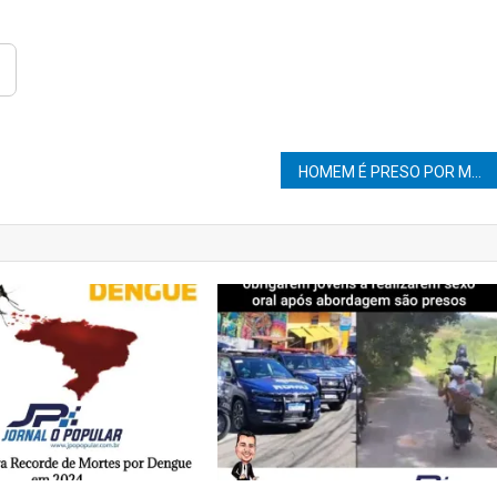
HOMEM É PRESO POR MENTIR EM JULGAMENTO DE IRMÃOS QUE MATARAM RAPAZ DE 21 ANO EM 2017