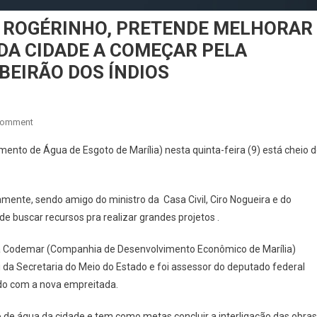
, ROGÉRINHO, PRETENDE MELHORAR
DA CIDADE A COMEÇAR PELA
BEIRÃO DOS ÍNDIOS
On
Comment
NOVO
nto de Água de Esgoto de Marília) nesta quinta-feira (9) está cheio 
PRESIDENTE
DO
DAEM,
mente, sendo amigo do ministro da Casa Civil, Ciro Nogueira e do
ROGÉRINHO,
e buscar recursos pra realizar grandes projetos .
PRETENDE
MELHORAR
 da Codemar (Companhia de Desenvolvimento Econômico de Marília)
O
oi da Secretaria do Meio do Estado e foi assessor do deputado federal
ABASTACIMENTO
do com a nova empreitada.
DE
ÁGUA
 de água da cidade e tem como metas concluir a interligação das obras
DA