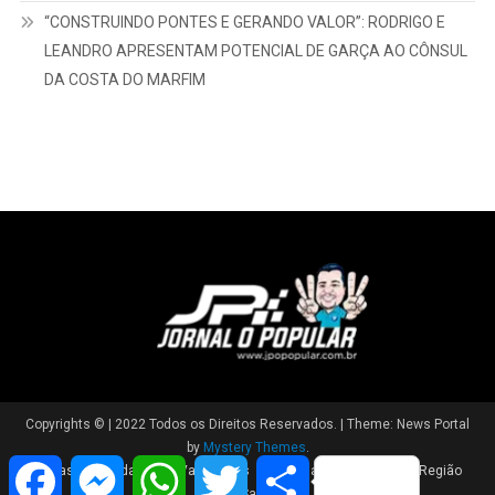
“CONSTRUINDO PONTES E GERANDO VALOR”: RODRIGO E
LEANDRO APRESENTAM POTENCIAL DE GARÇA AO CÔNSUL
DA COSTA DO MARFIM
Copyrights © | 2022 Todos os Direitos Reservados.
|
Theme: News Portal
by
Mystery Themes
.
Facebook
Messenger
WhatsApp
Twitter
Share
Brasil
Cidade
Variedades
Polícia
Política
Região
Saúde