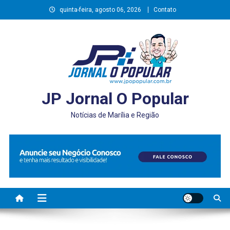
Skip
quinta-feira, agosto 06, 2026
Contato
to
content
JP Jornal O Popular
Notícias de Marília e Região