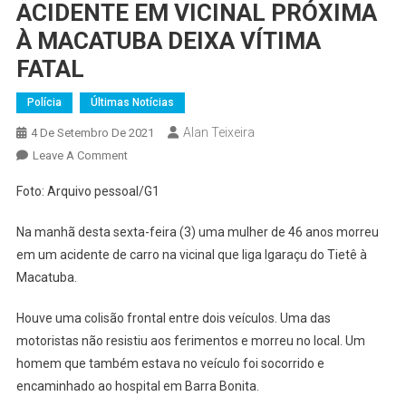
ACIDENTE EM VICINAL PRÓXIMA
À MACATUBA DEIXA VÍTIMA
FATAL
Polícia
Últimas Notícias
Alan Teixeira
4 De Setembro De 2021
On
Leave A Comment
ACIDENTE
Foto: Arquivo pessoal/G1
EM
VICINAL
Na manhã desta sexta-feira (3) uma mulher de 46 anos morreu
PRÓXIMA
em um acidente de carro na vicinal que liga Igaraçu do Tietê à
À
Macatuba.
MACATUBA
DEIXA
Houve uma colisão frontal entre dois veículos. Uma das
VÍTIMA
motoristas não resistiu aos ferimentos e morreu no local. Um
FATAL
homem que também estava no veículo foi socorrido e
encaminhado ao hospital em Barra Bonita.