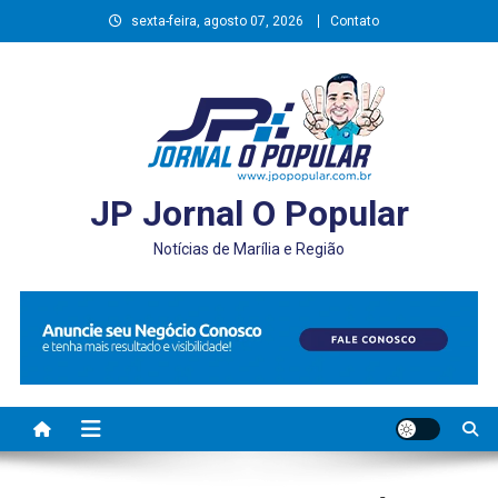
Skip
sexta-feira, agosto 07, 2026
Contato
to
content
JP Jornal O Popular
Notícias de Marília e Região