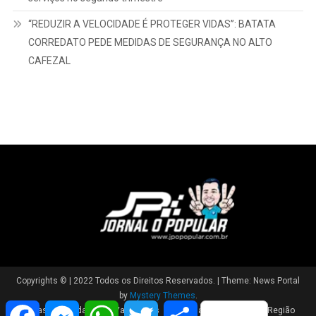
“REDUZIR A VELOCIDADE É PROTEGER VIDAS”: BATATA
CORREDATO PEDE MEDIDAS DE SEGURANÇA NO ALTO
CAFEZAL
Copyrights © | 2022 Todos os Direitos Reservados.
|
Theme: News Portal
by
Mystery Themes
.
Facebook
Messenger
WhatsApp
Twitter
Share
Brasil
Cidade
Variedades
Polícia
Política
Região