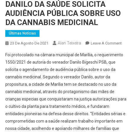
DANILO DA SAÚDE SOLICITA
AUDIÊNCIA PÚBLICA SOBRE USO
DA CANNABIS MEDICINAL
Últimas Notícias
Alan Teixeira
On
23 De Agosto De 2021
Leave A Comment
DANI
Foi protocolado na câmara municipal de Marília, o requerimento
DA
1550/2021 de autoria do vereador Danilo Bigeschi PSB, que
SAÚD
solicita o agendamento de audiência pública sobre o uso da
SOLIC
cannabis medicinal. Segundo o vereador Danilo, autor da
AUDI
PÚBL
propositura, a cidade de Marília tem se destacado no uso da
SOBR
cannabis medicinal, através do protagonismo das mães de
USO
crianças especias que conquistaram na justiça autorizações para
DA
o cultivo da planta para tratamento médico, e fundaram
CANN
entidades pioneiras na defesa desse direitos. “Entidades sérias e
MEDI
comprometidas com a saúde realizam trabalho importante em
nossa cidade, acolhendo e apoiando milhares de famílias que