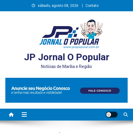
Skip
sábado, agosto 08, 2026
Contato
to
content
JP Jornal O Popular
Notícias de Marília e Região