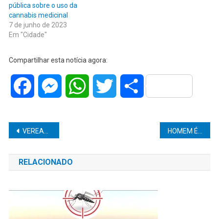
pública sobre o uso da
cannabis medicinal
7 de junho de 2023
Em "Cidade"
Compartilhar esta notícia agora:
Facebook
Messenger
WhatsApp
Twitter
Share
Navegação
VEREADOR DR. ELIO AJEKA ALERTA A POPULAÇÃO PARA PERIGO DAS QUEIMADAS
HOMEM É PRESO POR TRÁFICO DE DROGAS EM GARÇA NESTE DOMINGO (22).
de
RELACIONADO
Post