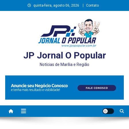
Skip
quinta-feira, agosto 06, 2026
Contato
to
content
JP Jornal O Popular
Notícias de Marília e Região