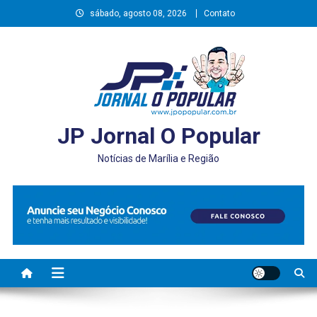
Skip
sábado, agosto 08, 2026
Contato
to
content
JP Jornal O Popular
Notícias de Marília e Região