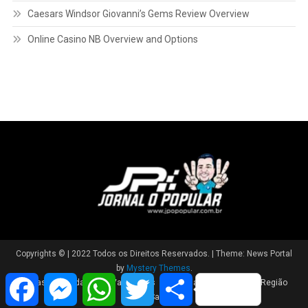
Caesars Windsor Giovanni’s Gems Review Overview
Online Casino NB Overview and Options
Copyrights © | 2022 Todos os Direitos Reservados.
|
Theme: News Portal
by
Mystery Themes
.
Facebook
Messenger
WhatsApp
Twitter
Share
Brasil
Cidade
Variedades
Polícia
Política
Região
Saúde