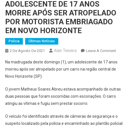
ADOLESCENTE DE 17 ANOS
MORRE APÓS SER ATROPELADO
POR MOTORISTA EMBRIAGADO
EM NOVO HORIZONTE
Polícia
Últimas Notícias
Alan Teixeira
On
2 De Agosto De 2021
Leave A Comment
ADOLE
Na madrugada deste domingo (1), um adolescente de 17 anos
DE
morreu após ser atropelado por um carro na região central de
17
Novo Horizonte (SP).
ANOS
MORRE
O jovem Matheus Soares Abreu estava acompanhado de outras
APÓS
duas pessoas que foram socorridas com escoriações. O carro
SER
ATROP
atingiu as vítimas e fugiu sem prestar socorro.
POR
O veículo foi identificado através de câmeras de segurança e o
MOTOR
EMBRI
suspeito localizado pela polícia e encaminhado ao plantão policial