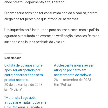
EM
onde prestou depoimento e foi liberado.
NOVO
HORIZ
O home teria admitido ter consumido bebida alcoólica, porém
alega não ter percebido que atropelou as vítimas.
Um inquérito será instaurado para apurar o caso, mas a polícia
aguarda o resultado do exame de verificação alcoólica feita no
suspeito e os laudos periciais do veículo.
Relacionado
Ciclista de 60 anos morre
Adolescente morre ao ser
após ser atropelado por
atingido por carro em
carro; condutor foge sem
acostamento de rodovia
prestar socorro
26 de setembro de 2023
20 de dezembro de 2023
Em "Polícia"
Em "Polícia"
“Motorista foge após
atropelar e matar idoso em
Dois Córregos; suspeito é