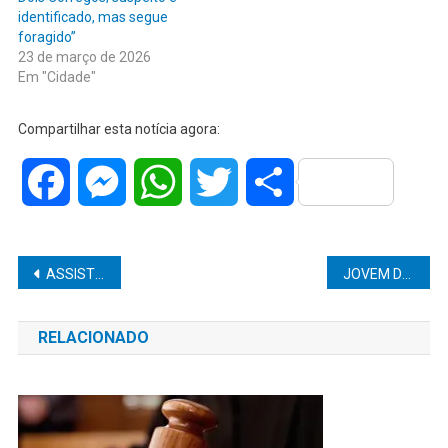
identificado, mas segue
foragido”
23 de março de 2026
Em "Cidade"
Compartilhar esta notícia agora:
Facebook
Messenger
WhatsApp
Twitter
Share
Navegação
ASSISTENTE SOCIAL FABIANA CAMARINHA RESSALTA A IMPORTÂNCIA DO CUIDADO COM A VOLTA AS AULAS.
JOVEM DE 15 ANOS MORRE DURANTE SUPOSTO ENCONTRO EM SP
de
RELACIONADO
Post