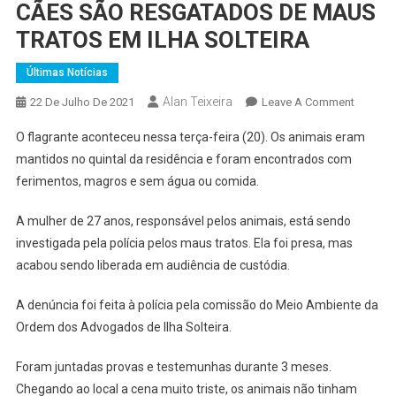
CÃES SÃO RESGATADOS DE MAUS
TRATOS EM ILHA SOLTEIRA
Últimas Notícias
Alan Teixeira
On
22 De Julho De 2021
Leave A Comment
CÃES
O flagrante aconteceu nessa terça-feira (20). Os animais eram
SÃO
mantidos no quintal da residência e foram encontrados com
RESGA
ferimentos, magros e sem água ou comida.
DE
MAUS
A mulher de 27 anos, responsável pelos animais, está sendo
TRATOS
investigada pela polícia pelos maus tratos. Ela foi presa, mas
EM
ILHA
acabou sendo liberada em audiência de custódia.
SOLTEI
A denúncia foi feita à polícia pela comissão do Meio Ambiente da
Ordem dos Advogados de Ilha Solteira.
Foram juntadas provas e testemunhas durante 3 meses.
Chegando ao local a cena muito triste, os animais não tinham