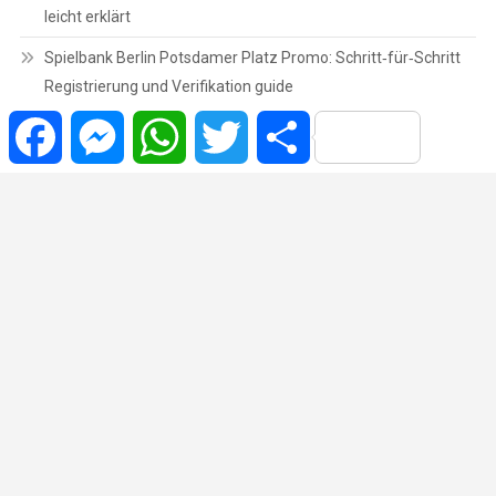
leicht erklärt
Spielbank Berlin Potsdamer Platz Promo: Schritt‑für‑Schritt
Registrierung und Verifikation guide
Facebook
Messenger
WhatsApp
Twitter
Share
Copyrights © | 2022 Todos os Direitos Reservados.
|
Theme: News Portal
by
Mystery Themes
.
Brasil
Cidade
Variedades
Polícia
Política
Região