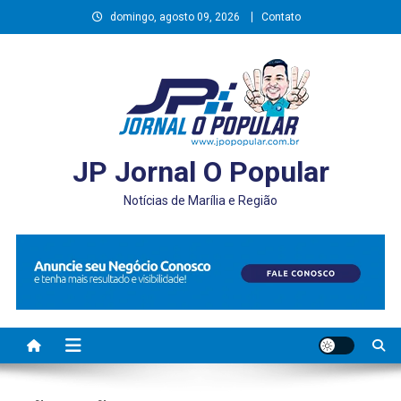
Skip
domingo, agosto 09, 2026
Contato
to
content
JP Jornal O Popular
Notícias de Marília e Região