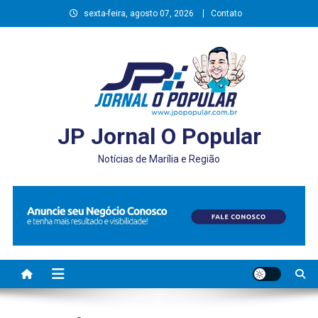
Skip
sexta-feira, agosto 07, 2026
Contato
to
content
JP Jornal O Popular
Notícias de Marília e Região