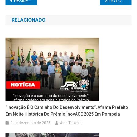
Navegação
RESIDÊNCIA É FURTADA NESSA TERÇA-FEIRA (20) EM MARÍLIA
SÍTIO LOCALIZADO NA BR 153 É INVADIDO E FURTADO
de
RELACIONADO
Post
“Inovação É O Caminho Do Desenvolvimento”, Afirma Prefeito
Em Noite Histórica Do Prêmio InovACE 2025 Em Pompeia
9 de dezembro de 2025
Alan Teixeira