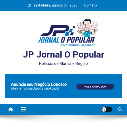
Skip
sexta-feira, agosto 07, 2026
Contato
to
content
JP Jornal O Popular
Notícias de Marília e Região