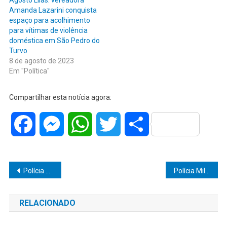
Agosto Lilás: vereadora
Amanda Lazarini conquista
espaço para acolhimento
para vítimas de violência
doméstica em São Pedro do
Turvo
8 de agosto de 2023
Em "Política"
Compartilhar esta notícia agora:
Facebook
Messenger
WhatsApp
Twitter
Share
Navegação
Polícia Militar captura dois procurados nesta quarta-feira
Polícia Militar recupera motocicleta furtada em Marília
de
RELACIONADO
Post