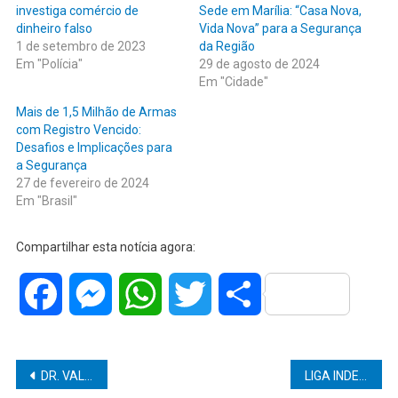
investiga comércio de
Sede em Marília: “Casa Nova,
dinheiro falso
Vida Nova” para a Segurança
1 de setembro de 2023
da Região
Em "Polícia"
29 de agosto de 2024
Em "Cidade"
Mais de 1,5 Milhão de Armas
com Registro Vencido:
Desafios e Implicações para
a Segurança
27 de fevereiro de 2024
Em "Brasil"
Compartilhar esta notícia agora:
Facebook
Messenger
WhatsApp
Twitter
Share
Navegação
DR. VALDECI FOGAÇA PARTICIPOU HOJE DE REUNIÃO ONLINE COM O DETRAN PARA DEFINIR NOVOS PRAZOS PARA LIBERAÇÃO DE AUTOÇÕES REALIZADA NA PANDEMIA E MUDANÇAS NO NOVO CTB
LIGA INDEPENDENTE DAS ESCOLAS DE SAMBA (LIESA) AFIRMA QUE TEREMOS CARNAVAL EM 2022 NO RIO DE JANEIRO