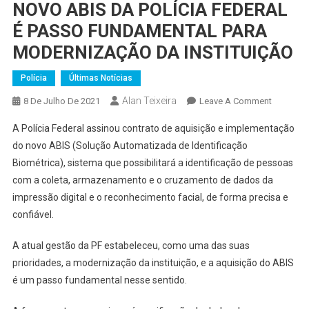
NOVO ABIS DA POLÍCIA FEDERAL
É PASSO FUNDAMENTAL PARA
MODERNIZAÇÃO DA INSTITUIÇÃO
Polícia
Últimas Notícias
Alan Teixeira
On
8 De Julho De 2021
Leave A Comment
NOVO
A Polícia Federal assinou contrato de aquisição e implementação
ABIS
do novo ABIS (Solução Automatizada de Identificação
DA
Biométrica), sistema que possibilitará a identificação de pessoas
POLÍCIA
com a coleta, armazenamento e o cruzamento de dados da
FEDERAL
É
impressão digital e o reconhecimento facial, de forma precisa e
PASSO
confiável.
FUNDAM
PARA
A atual gestão da PF estabeleceu, como uma das suas
MODERN
prioridades, a modernização da instituição, e a aquisição do ABIS
DA
é um passo fundamental nesse sentido.
INSTITU