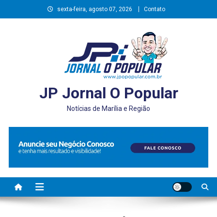
Skip
sexta-feira, agosto 07, 2026
Contato
to
content
JP Jornal O Popular
Notícias de Marília e Região