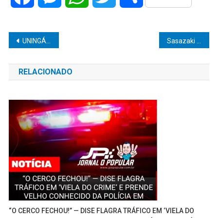
Navegação
UNINGÁ, O MELHOR CENTRO UNIVERSITÁRIO DO PARANÁ, CHEGA À MARÍLIA
Sasazaki conquista dois prêmios Top Of Mind
de
RELACIONADO
Post
“O CERCO FECHOU!” — DISE FLAGRA TRÁFICO EM ‘VIELA DO