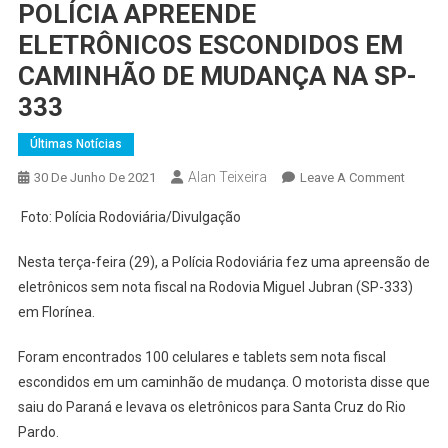
POLÍCIA APREENDE
ELETRÔNICOS ESCONDIDOS EM
CAMINHÃO DE MUDANÇA NA SP-
333
Últimas Notícias
Alan Teixeira
On
30 De Junho De 2021
Leave A Comment
POLÍCI
Foto: Polícia Rodoviária/Divulgação
APREE
ELETR
Nesta terça-feira (29), a Polícia Rodoviária fez uma apreensão de
ESCON
eletrônicos sem nota fiscal na Rodovia Miguel Jubran (SP-333)
EM
em Florínea.
CAMIN
DE
Foram encontrados 100 celulares e tablets sem nota fiscal
MUDA
escondidos em um caminhão de mudança. O motorista disse que
NA
saiu do Paraná e levava os eletrônicos para Santa Cruz do Rio
SP-
333
Pardo.