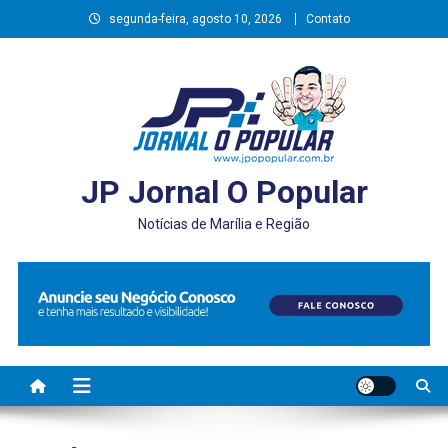
Skip
segunda-feira, agosto 10, 2026
Contato
to
content
JP Jornal O Popular
Notícias de Marília e Região