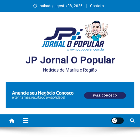
Skip
sábado, agosto 08, 2026
Contato
to
content
JP Jornal O Popular
Notícias de Marília e Região