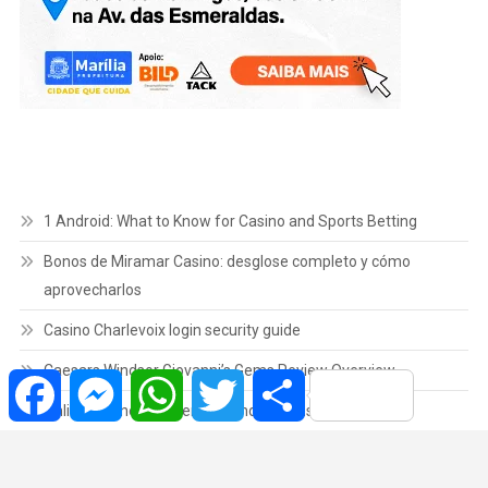
1 Android: What to Know for Casino and Sports Betting
Bonos de Miramar Casino: desglose completo y cómo
aprovecharlos
Casino Charlevoix login security guide
Caesars Windsor Giovanni’s Gems Review Overview
Facebook
Messenger
WhatsApp
Twitter
Share
Online Casino NB Overview and Options