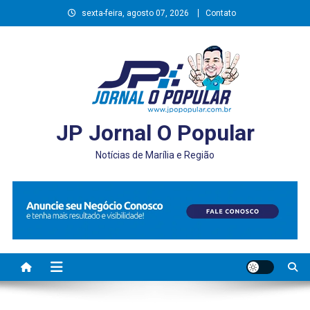
Skip
sexta-feira, agosto 07, 2026
Contato
to
content
JP Jornal O Popular
Notícias de Marília e Região