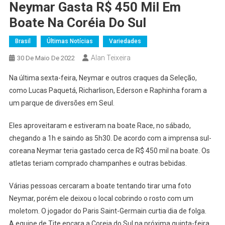
Neymar Gasta R$ 450 Mil Em
Boate Na Coréia Do Sul
Brasil
Últimas Notícias
Variedades
Alan Teixeira
30 De Maio De 2022
Na última sexta-feira, Neymar e outros craques da Seleção,
como Lucas Paquetá, Richarlison, Ederson e Raphinha foram a
um parque de diversões em Seul.
Eles aproveitaram e estiveram na boate Race, no sábado,
chegando a 1h e saindo as 5h30. De acordo com a imprensa sul-
coreana Neymar teria gastado cerca de R$ 450 mil na boate. Os
atletas teriam comprado champanhes e outras bebidas.
Várias pessoas cercaram a boate tentando tirar uma foto
Neymar, porém ele deixou o local cobrindo o rosto com um
moletom. O jogador do Paris Saint-Germain curtia dia de folga.
A equipe de Tite encara a Coreia do Sul na próxima quinta-feira.