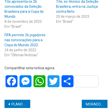
Tite apresenta os 26
Tite, ex-técnico da Seleção
convocados da Seleção
Brasileira, entra na Justiça
Brasileira para a Copa do
contra Neto
Mundo
20 de março de 2023
8 de novembro de 2022
Em "Brasil"
Em "Brasil"
FIFA permite 26 jogadores
nas convocações para a
Copa do Mundo 2022
24 de junho de 2022
Em "Últimas Notícias"
Compartilhar esta notícia agora:
Facebook
Messenger
WhatsApp
Twitter
Share
Navegação
PLANO SÃO PAULO: COMÉRCIO SEGUE FUNCIONANDO ATÉ AS 21H
MORADORA DE MARÍLIA DA RELATO EMOCIONADO SOBRE FALTA DE LEITOS DE UTI, SUA MÃE DE 82 ANOS ESTÁ INTUBADA