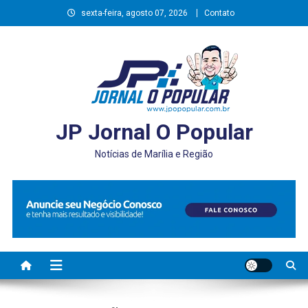
Skip
sexta-feira, agosto 07, 2026
Contato
to
content
JP Jornal O Popular
Notícias de Marília e Região