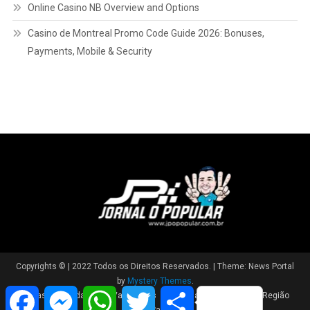
Online Casino NB Overview and Options
Casino de Montreal Promo Code Guide 2026: Bonuses,
Payments, Mobile & Security
Copyrights © | 2022 Todos os Direitos Reservados.
|
Theme: News Portal
by
Mystery Themes
.
Facebook
Messenger
WhatsApp
Twitter
Share
Brasil
Cidade
Variedades
Polícia
Política
Região
Saúde