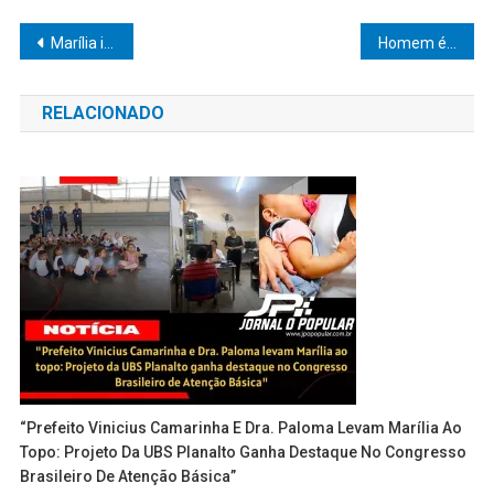
Navegação
Marília intensifica combate à dengue e elimina focos do Aedes aegypti na região do Marajó
Homem é preso após agredir filha com deficiência intelectual e ameaçar companheira com faca
de
RELACIONADO
Post
“Prefeito Vinicius Camarinha E Dra. Paloma Levam Marília Ao
Topo: Projeto Da UBS Planalto Ganha Destaque No Congresso
Brasileiro De Atenção Básica”