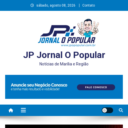
Skip
sábado, agosto 08, 2026
Contato
to
content
JP Jornal O Popular
Notícias de Marília e Região