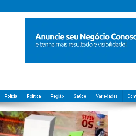
Polícia
Política
Região
Saúde
Variedades
Con