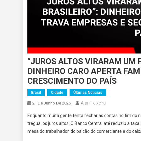
“JUROS ALTOS VIRARAM UM P
DINHEIRO CARO APERTA FAMÍ
CRESCIMENTO DO PAÍS
Brasil
Cidade
Últimas Notícias
Alan Teixeira
21 De Junho De 2026
Enquanto muita gente tenta fechar as contas no fim do 
trégua: os juros altos. O Banco Central até reduziu a taxa
mesa do trabalhador, do balcão do comerciante e do cai