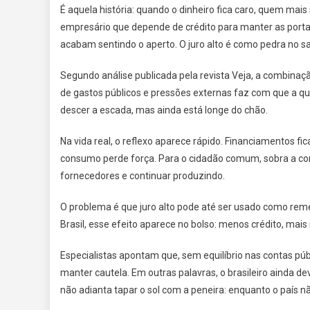
É aquela história: quando o dinheiro fica caro, quem mai
empresário que depende de crédito para manter as porta
acabam sentindo o aperto. O juro alto é como pedra no s
Segundo análise publicada pela revista Veja, a combinaç
de gastos públicos e pressões externas faz com que a qu
descer a escada, mas ainda está longe do chão.
Na vida real, o reflexo aparece rápido. Financiamentos f
consumo perde força. Para o cidadão comum, sobra a co
fornecedores e continuar produzindo.
O problema é que juro alto pode até ser usado como reméd
Brasil, esse efeito aparece no bolso: menos crédito, ma
Especialistas apontam que, sem equilíbrio nas contas púb
manter cautela. Em outras palavras, o brasileiro ainda d
não adianta tapar o sol com a peneira: enquanto o país 