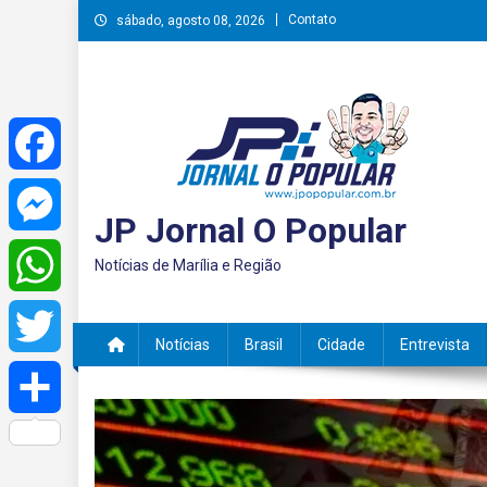
Skip
Contato
sábado, agosto 08, 2026
to
content
Facebook
JP Jornal O Popular
Messenger
Notícias de Marília e Região
WhatsApp
Notícias
Brasil
Cidade
Entrevista
Twitter
Share