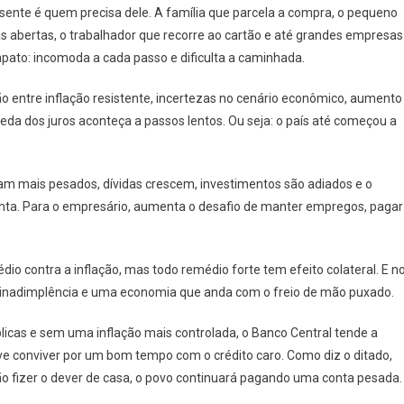
s sente é quem precisa dele. A família que parcela a compra, o pequeno
s abertas, o trabalhador que recorre ao cartão e até grandes empresas
apato: incomoda a cada passo e dificulta a caminhada.
ão entre inflação resistente, incertezas no cenário econômico, aumento
eda dos juros aconteça a passos lentos. Ou seja: o país até começou a
icam mais pesados, dívidas crescem, investimentos são adiados e o
nta. Para o empresário, aumenta o desafio de manter empregos, pagar
io contra a inflação, mas todo remédio forte tem efeito colateral. E n
is inadimplência e uma economia que anda com o freio de mão puxado.
licas e sem uma inflação mais controlada, o Banco Central tende a
eve conviver por um bom tempo com o crédito caro. Como diz o ditado,
não fizer o dever de casa, o povo continuará pagando uma conta pesada.