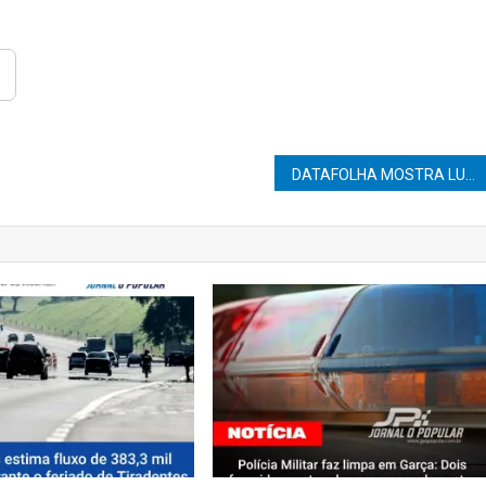
DATAFOLHA MOSTRA LULA 10 PONTOS À FRENTE DE FLÁVIO BOLSONARO NA DISPUTA PRESIDENCIAL