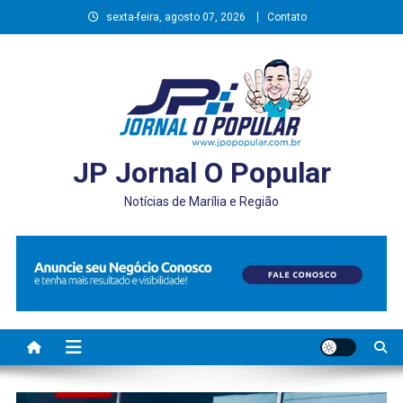
Skip
sexta-feira, agosto 07, 2026
Contato
to
content
JP Jornal O Popular
Notícias de Marília e Região