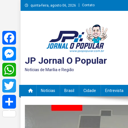
Skip
Contato
quinta-feira, agosto 06, 2026
to
content
Facebook
JP Jornal O Popular
Messenger
Notícias de Marília e Região
WhatsApp
Notícias
Brasil
Cidade
Entrevista
Twitter
Share