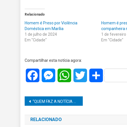
Relacionado
Homem é Preso por Violência
Homem é pres
Doméstica em Marília
companheira 
1 de julho de 2024
1 de fevereiro
Em "Cidade"
Em "Cidade"
Compartilhar esta notícia agora:
Facebook
Messenger
WhatsApp
Twitter
Share
Navegação
“QUEM FAZ A NOTÍCIA ACONTECER TAMBÉM MERECE SER NOTÍCIA”: ANA CLAUDIA CAETANO CELEBRA MAIS UM ANO DE VIDA E RECEBE HOMENAGEM DO JP JORNAL O POPULAR
de
RELACIONADO
Post