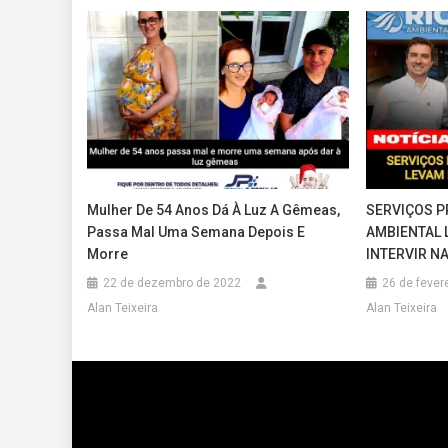
Mulher De 54 Anos Dá À Luz A Gêmeas,
SERVIÇOS P
Passa Mal Uma Semana Depois E
AMBIENTAL 
Morre
INTERVIR N
22 de dezembro de 2022
26 de fever
Alan Teixeira
Alan Teixeira