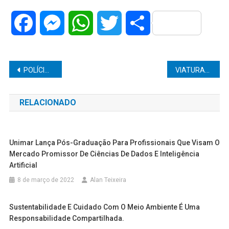
Facebook
Messenger
WhatsApp
Twitter
Share
Navegação
POLÍCIA MILITAR APREENDE 425 PINOS DE COCAÍNA E PRENDE DOIS SUSPEITOS POR TRÁFICO NA ZONA NORTE DE MARÍLIA
VIATURAS DA PM COLIDEM NA RAPOSO TAVARES DURANTE DESLOCAMENTO PARA ATENDER ROUBO EM PALMITAL; POLICIAL FICA FERIDO
de
RELACIONADO
Post
Unimar Lança Pós-Graduação Para Profissionais Que Visam O
Mercado Promissor De Ciências De Dados E Inteligência
Artificial
8 de março de 2022
Alan Teixeira
Sustentabilidade E Cuidado Com O Meio Ambiente É Uma
Responsabilidade Compartilhada.