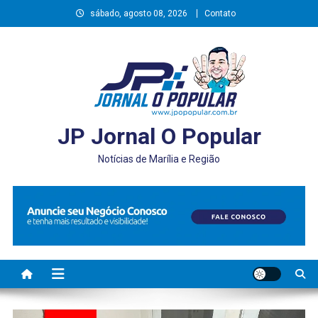
Skip
sábado, agosto 08, 2026
Contato
to
content
JP Jornal O Popular
Notícias de Marília e Região