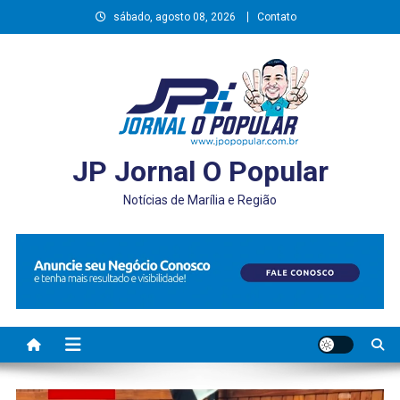
Skip
sábado, agosto 08, 2026
Contato
to
content
JP Jornal O Popular
Notícias de Marília e Região