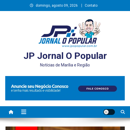
Skip
domingo, agosto 09, 2026
Contato
to
content
JP Jornal O Popular
Notícias de Marília e Região