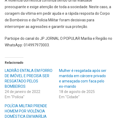
A violência doméstica continua sendo uma realidade
preocupante e exige atenção de toda a sociedade. Neste caso, a
coragem da vítima em pedir ajuda e a rápida resposta do Corpo
de Bombeiros e da Polícia Militar foram decisivas para
interromper as agressões e garantir sua proteção.
Participe do canal do JP JORNAL O POPULAR Marília e Região no
WhatsApp: 014997973003.
Relacionado
LADRÃO ENTALA EM FORRO
Mulher é resgatada após ser
DE IMÓVEL E PRECISA SER
mantida em cárcere privado
RESGATADO PELOS
e ameaçada com faca pelo
BOMBEIROS
ex-marido
24 de janeiro de 2022
18 de agosto de 2025
Em "Polícia"
Em "Cidade"
POLÍCIA MILITAR PRENDE
HOMEM POR VIOLÊNCIA
DOMÉSTICA EM MARÍLIA