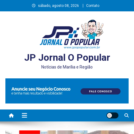
Skip
sábado, agosto 08, 2026
Contato
to
content
JP Jornal O Popular
Notícias de Marília e Região