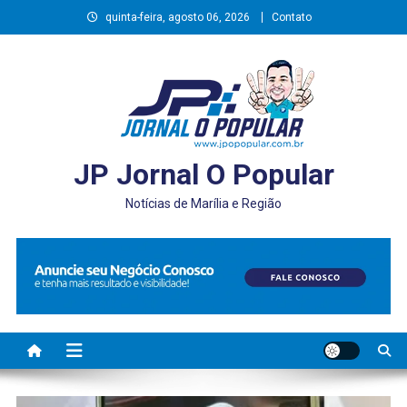
Skip
quinta-feira, agosto 06, 2026
Contato
to
content
JP Jornal O Popular
Notícias de Marília e Região