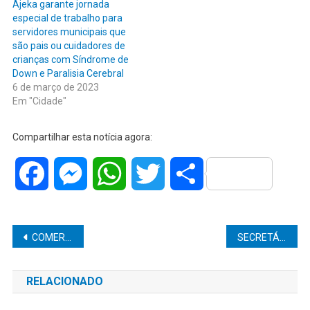
Ajeka garante jornada
especial de trabalho para
servidores municipais que
são pais ou cuidadores de
crianças com Síndrome de
Down e Paralisia Cerebral
6 de março de 2023
Em "Cidade"
Compartilhar esta notícia agora:
Facebook
Messenger
WhatsApp
Twitter
Share
Navegação
COMERCIANTE É ESFAQUEADO CINCO VEZES E FICA EM ESTADO GRAVE APÓS DISCUSSÃO EM POMPEIA
SECRETÁRIA DA SAÚDE PALOMA LIBANIO GARANTE MAIS DE R$ 1,1 MILHÃO PARA MARÍLIA EM RECURSOS DESTINADOS À SAÚDE
de
RELACIONADO
Post