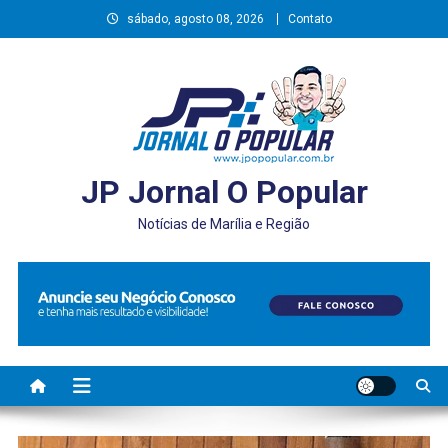
Skip
sábado, agosto 08, 2026
Contato
to
content
JP Jornal O Popular
Notícias de Marília e Região