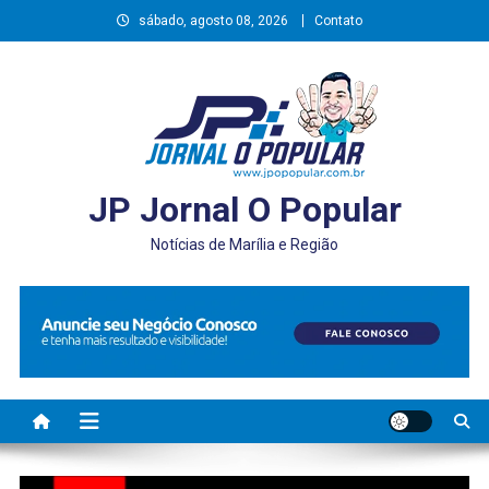
Skip
sábado, agosto 08, 2026
Contato
to
content
JP Jornal O Popular
Notícias de Marília e Região