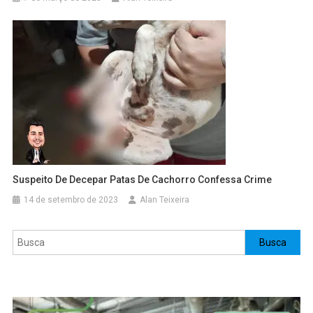
Suspeito De Decepar Patas De Cachorro Confessa Crime
14 de setembro de 2023
Alan Teixeira
Pesquisar
Busca