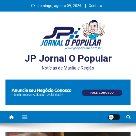
Skip
domingo, agosto 09, 2026
Contato
to
content
JP Jornal O Popular
Notícias de Marília e Região