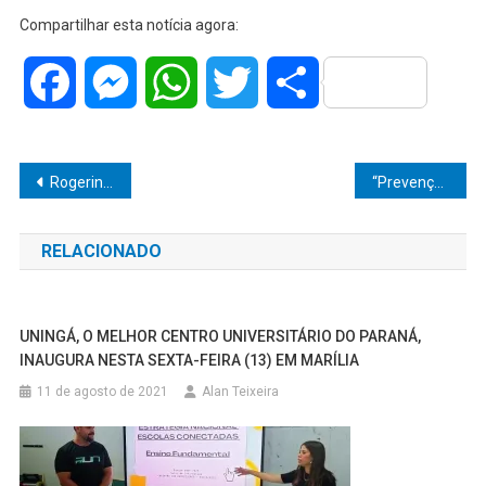
Compartilhar esta notícia agora:
Facebook
Messenger
WhatsApp
Twitter
Share
Navegação
Rogerinho destaca avanço das obras e Jardim Ismael deve ter pavimentação concluída nos próximos 10 dias em Marília
“Prevenção salva vidas”, destaca vereador Dr. Élio Ajeka durante campanha Maio Vermelho em Marília
de
RELACIONADO
Post
UNINGÁ, O MELHOR CENTRO UNIVERSITÁRIO DO PARANÁ,
INAUGURA NESTA SEXTA-FEIRA (13) EM MARÍLIA
11 de agosto de 2021
Alan Teixeira