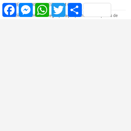
Facebook
Messenger
WhatsApp
Twitter
Share
PRENDE DOIS SUSPEITOS EM GARÇA
CERCO FECHADO: megaoperação prende 11 suspeitos de
integrar organização criminosa no Centro-Oeste Paulista
“É um verdadeiro orgulho para Marília”, afirma Vinicius
Camarinha nos 56 anos do 10º Grupamento de Bombeiros
PRESO NOVAMENTE EM 15 DIAS: PM DETÉM HOMEM POR
TRÁFICO NO JARDIM PRIMAVERA, EM POMPÉIA
ENTREGA INTERROMPIDA LEVA PM A APARTAMENTO COM
DROGAS, SIMULACRO E BALANÇAS EM MARÍLIA