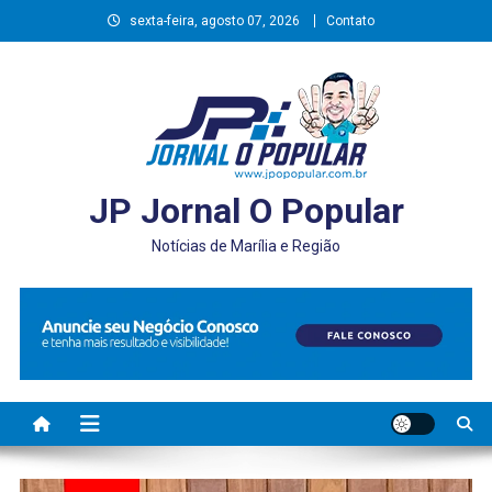
Skip
sexta-feira, agosto 07, 2026
Contato
to
content
JP Jornal O Popular
Notícias de Marília e Região