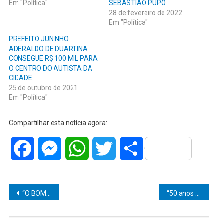
Em "Política"
SEBASTIÃO PUPO
28 de fevereiro de 2022
Em "Política"
PREFEITO JUNINHO
ADERALDO DE DUARTINA
CONSEGUE R$ 100 MIL PARA
O CENTRO DO AUTISTA DA
CIDADE
25 de outubro de 2021
Em "Política"
Compartilhar esta notícia agora:
Facebook
Messenger
WhatsApp
Twitter
Share
Navegação
“O BOM FILHO À CASA TORNA”: REENCONTRO ENTRE TATÁ DOS BRINQUEDOS E VEREADORA FABIANA CAMARINHA EMOCIONA E MOSTRA QUE O RESPEITO FALOU MAIS ALTO
“50 anos de história e luta pelo povo”: Vereador Chico do Açougue comemora aniversário e recebe homenagem do JP Jornal O Popular
de