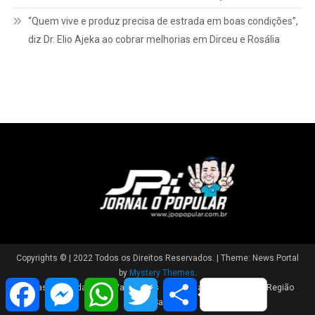
“Quem vive e produz precisa de estrada em boas condições”,
diz Dr. Elio Ajeka ao cobrar melhorias em Dirceu e Rosália
Copyrights © | 2022 Todos os Direitos Reservados.
|
Theme: News Portal
by
Mystery Themes
.
Facebook
Messenger
WhatsApp
Twitter
Share
Brasil
Cidade
Variedades
Polícia
Política
Região
Saúde