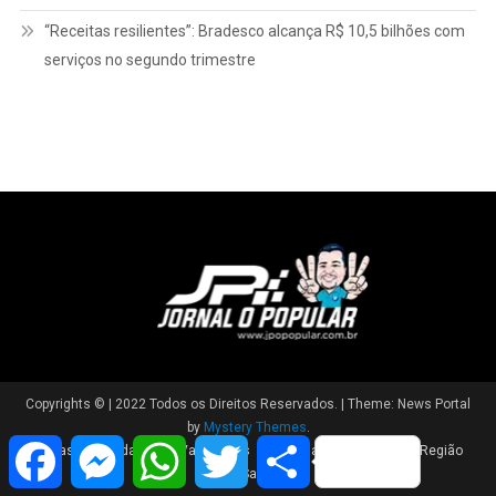
“Receitas resilientes”: Bradesco alcança R$ 10,5 bilhões com
serviços no segundo trimestre
Copyrights © | 2022 Todos os Direitos Reservados.
|
Theme: News Portal
by
Mystery Themes
.
Facebook
Messenger
WhatsApp
Twitter
Share
Brasil
Cidade
Variedades
Polícia
Política
Região
Saúde