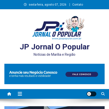
Skip
sexta-feira, agosto 07, 2026
Contato
to
content
JP Jornal O Popular
Notícias de Marília e Região