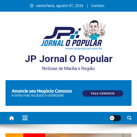
Skip
sexta-feira, agosto 07, 2026
Contato
to
content
JP Jornal O Popular
Notícias de Marília e Região