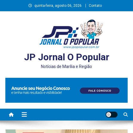
Skip
quinta-feira, agosto 06, 2026
Contato
to
content
JP Jornal O Popular
Notícias de Marília e Região